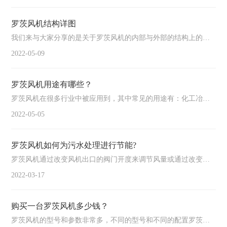
罗茨风机结构详图
我们来与大家分享的是关于罗茨风机的内部与外部的结构上的介绍，因为经常会遇到用户对机子的配件组成上有不了解的。...
2022-05-09
罗茨风机用途有哪些？
罗茨风机在很多行业中被应用到，其中常见的用途有：化工冶炼用、污水曝气用、水产养殖用、脱硫氧化用、粉料输送用等，根据以上的用途，为大家来详解一下。...
2022-05-05
罗茨风机如何为污水处理进行节能?
罗茨风机通过改变风机出口的阀门开度来调节风量或通过改变水泵入口管路上的调节阀开度来调节给水量。而风机和水泵的特点是负载转矩与转速的平方成正比，通常污水处置系统上的罗茨风机、水泵都是电机以定速运转。...
2022-03-17
购买一台罗茨风机多少钱？
罗茨风机的型号和参数非常多，不同的型号和不同的配置罗茨风机的价格都不同，关于罗茨风机的价钱，今天来和大家简单的总结一下。...