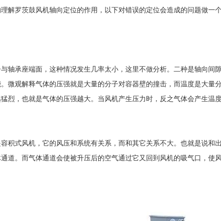
解罗茨鼓风机轴向定位的作用，以下对错误的定位会造成的问题做一个
轴承座端面，这种情况发生几率太小，这里不做分析。二种是轴向间隙
能。微观解释气体的压强就是大量的分子对容器壁的撞击，而温度是大量
越猛烈，也就是气体的压强越大。当风机产生压力时，反之气体会产生温
积式风机，它的风压和系统有关系，而和其它关系不大。也就是说和出
体通道。而气体通道会使被升压后的空气通过它又回到风机的吸气口，使