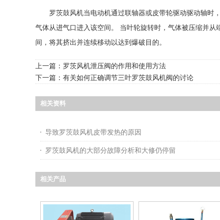
罗茨鼓风机当电动机通过联轴器或皮带轮驱动驱动轴时，安
气体从进气口进入该空间。 当叶轮旋转时，气体被压缩并从
间，将其挤出并连续移动以达到爆破目的。
上一篇：
罗茨风机泄压阀的作用和使用方法
下一篇：
有关如何正确调节三叶罗茨鼓风机阀的讨论
相关资料
导致罗茨鼓风机皮带发热的原因
罗茨鼓风机的大部分故障分析和大修仍停留
相关产品