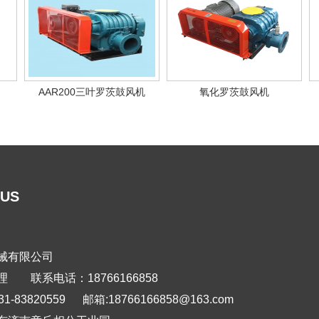
AAR200三叶罗茨鼓风机
氧化罗茨鼓风机
 US
械有限公司
 联系电话：18766166858
-83820559 邮箱:18766166858@163.com