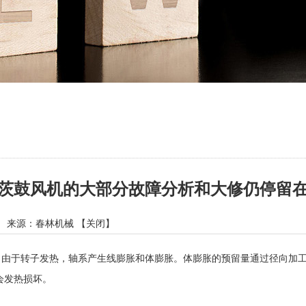
茨鼓风机的大部分故障分析和大修仍停留
33 来源：
春林机械
【
关闭
】
，由于转子发热，轴系产生线膨胀和体膨胀。体膨胀的预留量通过径向加
会发热损坏。