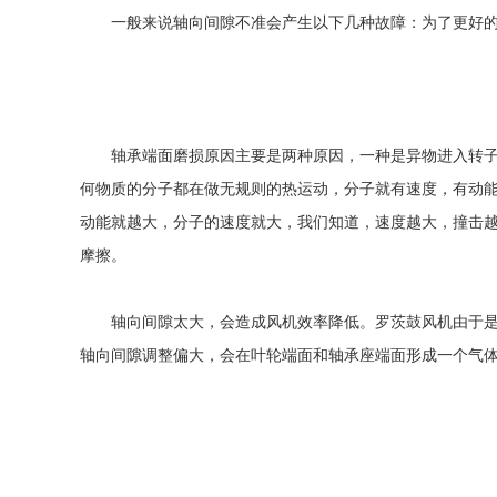
一般来说轴向间隙不准会产生以下几种故障：为了更好的理
轴承端面磨损原因主要是两种原因，一种是异物进入转子与
何物质的分子都在做无规则的热运动，分子就有速度，有动
动能就越大，分子的速度就大，我们知道，速度越大，撞击
摩擦。
轴向间隙太大，会造成风机效率降低。罗茨鼓风机由于是容
轴向间隙调整偏大，会在叶轮端面和轴承座端面形成一个气