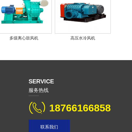
多级离心鼓风机
高压水冷风机
SERVICE
服务热线
18766166858
联系我们